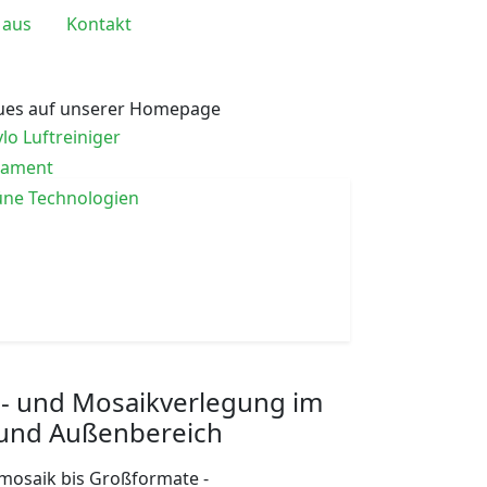
 aus
Kontakt
ues auf unserer Homepage
lo Luftreiniger
tament
ne Technologien
en- und Mosaikverlegung im
 und Außenbereich
mosaik bis Großformate -