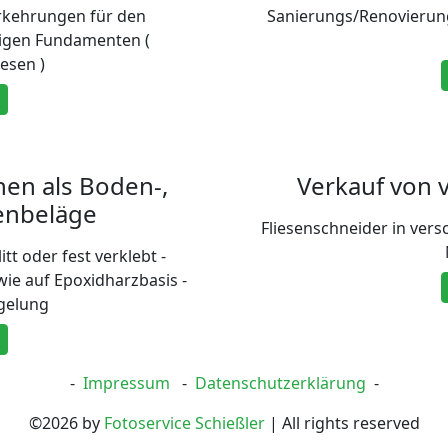
rkehrungen für den
Sanierungs/Renovierung
higen Fundamenten (
iesen )
nen als Boden-,
Verkauf von
enbeläge
Fliesenschneider in ver
t oder fest verklebt -
ie auf Epoxidharzbasis -
gelung
-
Impressum
-
Datenschutzerklärung
-
©2026 by
Fotoservice Schießler
| All rights reserved