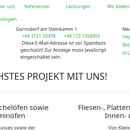
er uns
Referenzen
Leistungen
Wir bilden
ologien
Gornsdorf am Steinkamm 1
Ne
+49 3721 20478
+49 172 7358955
Hey
Diese E-Mail-Adresse ist vor Spambots
Bo
geschützt! Zur Anzeige muss JavaScript
Grü
eingeschaltet sein.
HSTES PROJEKT MIT UNS!
chelöfen sowie
Fliesen-, Platt
aminöfen
Innen-
lusses sowie der
Von Klein