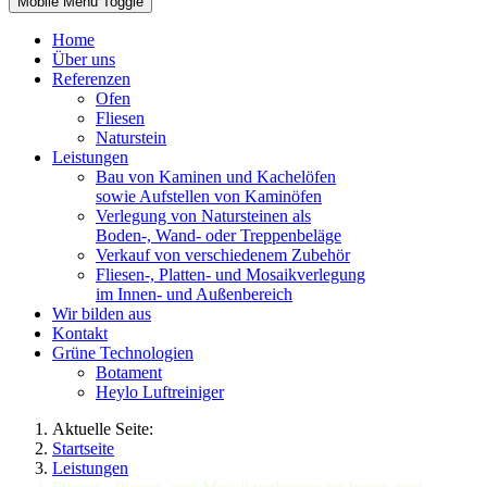
Mobile Menu Toggle
Home
Über uns
Referenzen
Ofen
Fliesen
Naturstein
Leistungen
Bau von Kaminen und Kachelöfen
sowie Aufstellen von Kaminöfen
Verlegung von Natursteinen als
Boden-, Wand- oder Treppenbeläge
Verkauf von verschiedenem Zubehör
Fliesen-, Platten- und Mosaikverlegung
im Innen- und Außenbereich
Wir bilden aus
Kontakt
Grüne Technologien
Botament
Heylo Luftreiniger
Aktuelle Seite:
Startseite
Leistungen